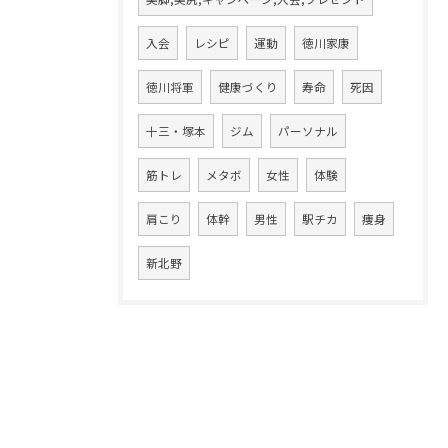
入会
レシピ
運動
徳川家康
徳川将軍
健康づくり
寿命
死因
十三・塚本
ジム
パーソナル
筋トレ
メタボ
女性
体験
肩こり
体幹
男性
駅チカ
痩身
新北野