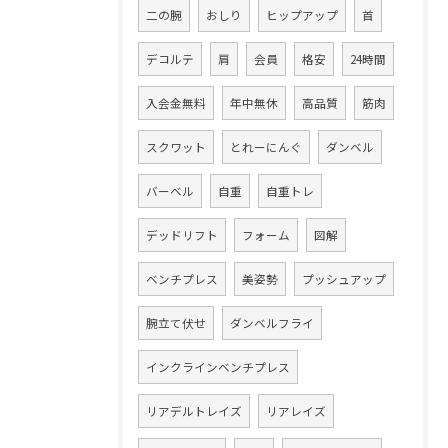
二の腕
おしり
ヒップアップ
首
デコルテ
肩
会員
格安
24時間
入会金無料
年中無休
高品質
筋肉
スクワット
とれーにんぐ
ダンベル
バーベル
自重
自重トレ
デッドリフト
フォーム
図解
ベンチプレス
美姿勢
プッシュアップ
腕立て伏せ
ダンベルフライ
インクラインベンチプレス
リアデルトレイズ
リアレイズ