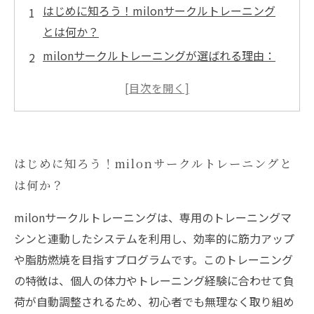
はじめに知ろう！milonサークルトレーニング
とは何か？
milonサークルトレーニングが選ばれる理由：
効率的な筋力アップと脂肪燃焼の秘密
専用機器連動で変わる！自分に合った負荷調整
の仕組みを解説
実際のトレーニング内容とは？milonサークル
はじめに知ろう！milonサークルトレーニングと
トレーニングの具体的な流れ
は何か？
効果を実感！milonサークルトレーニングで得
られるメリットと成功体験
milonサークルトレーニングは、専用のトレーニングマ
初心者から上級者まで使える！milonトレーニ
シンと連動したシステムを利用し、効率的に筋力アップ
ングがジムで強く支持される理由
や脂肪燃焼を目指すプログラムです。このトレーニング
まとめ：milonサークルトレーニングであなた
の特徴は、個人の体力やトレーニング経験に合わせて負
のジムトレーニングを最大化しよう
荷が自動調整されるため、初心者でも無理なく取り組め