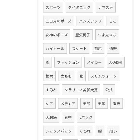
スポーツ
タイタニック
ナマステ
三日月のポーズ
ハンズアップ
しこ
女神のポーズ
空気椅子
つま先立ち
ハイヒール
スケート
前屈
通販
脚
ファッション
メイカー
AKAISHI
検索
太もも
靴
スリムウォーク
すみれ
クラリーノ美脚大賞
公式
ケア
メディア
美尻
美脚
胸板
大胸筋
背中
6パック
シックスパック
くびれ
腰
細い