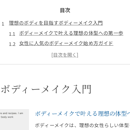
目次
理想のボディを目指すボディーメイク入門
ボディーメイクで叶える理想の体型への第一歩
女性に人気のボディーメイク始め方ガイド
初心者が知るべきボディーメイクの基本知識
ボディーメイクトレーニングの効果的な始め方
ボディーメイクメニュー選びで注意したい点
女性向けボディーメイクの基本を解説
ボディーメイク入門
女性のボディーメイクに欠かせない基礎知識
ボディーメイク女性メニューの特徴と選び方
ボディーメイクで叶える理想の体型
美ボディへ導くボディーメイクのポイント解説
しなやかな身体を作るボディーメイク方法
ボディーメイクは、理想の女性らしい体型