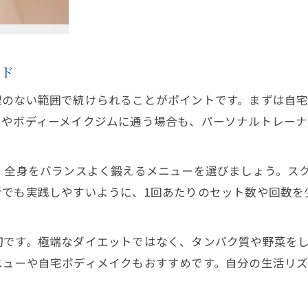
自宅トレーニングで叶うボディーメイク術
自宅で始めるボディーメイク実践メニュー紹介
ボディーメイク自宅トレーニングの魅力と効果
イド
女性向け自宅ボディーメイクの続け方
理のない範囲で続けられることがポイントです。まずは自
短時間でできるボディーメイクの工夫ポイント
クやボディーメイクジムに通う場合も、パーソナルトレー
自宅で叶うヒップアップやくびれ作りの方法
ボディーメイク継続のコツと効果的な習慣
、全身をバランスよく鍛えるメニューを選びましょう。ス
ボディーメイクを継続させるための工夫ポイント
者でも実践しやすいように、1回あたりのセット数や回数を
続けやすいボディーメイク女性メニューの選び方
モチベーション維持に役立つ習慣とチェック法
切です。極端なダイエットではなく、タンパク質や野菜を
効果を感じるボディーメイク習慣の作り方
ニューや自宅ボディメイクもおすすめです。自分の生活リ
挫折しないためのボディーメイクマインドセット