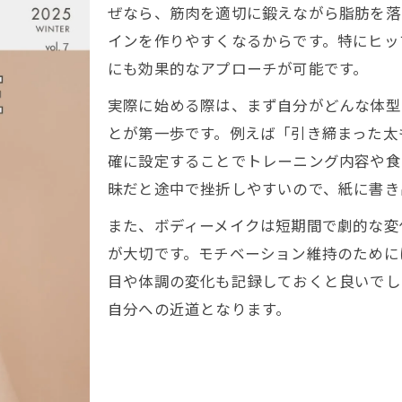
ぜなら、筋肉を適切に鍛えながら脂肪を落
ボディーメイク女性ビフォーアフター事例紹介
インを作りやすくなるからです。特にヒッ
美ボディづくりに欠かせないポイント紹介
にも効果的なアプローチが可能です。
美ボディへ導くボディーメイク重要ポイント
実際に始める際は、まず自分がどんな体型
くびれやヒップアップのためのボディーメイク術
とが第一歩です。例えば「引き締まった太
毎日続けたいボディーメイク習慣のコツ
確に設定することでトレーニング内容や食
食事管理とボディーメイクの効果的な関係
昧だと途中で挫折しやすいので、紙に書き
ボディーメイクで意識したい正しいフォーム
また、ボディーメイクは短期間で劇的な変
初心者も安心のボディーメイク実践方法
が大切です。モチベーション維持のために
初心者向けボディーメイクトレーニングの流れ
目や体調の変化も記録しておくと良いでし
無理なく続くボディーメイク女性メニュー解説
自分への近道となります。
ボディーメイク初心者が避けたい注意点
正しいフォームで効果的なボディーメイク実践
自宅でできる簡単ボディーメイク方法