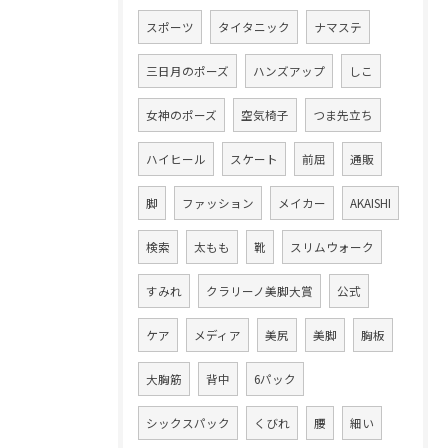
スポーツ
タイタニック
ナマステ
三日月のポーズ
ハンズアップ
しこ
女神のポーズ
空気椅子
つま先立ち
ハイヒール
スケート
前屈
通販
脚
ファッション
メイカー
AKAISHI
検索
太もも
靴
スリムウォーク
すみれ
クラリーノ美脚大賞
公式
ケア
メディア
美尻
美脚
胸板
大胸筋
背中
6パック
シックスパック
くびれ
腰
細い