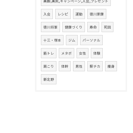
美脚,美尻,キャンペーン,入会,プレゼント
入会
レシピ
運動
徳川家康
徳川将軍
健康づくり
寿命
死因
十三・塚本
ジム
パーソナル
筋トレ
メタボ
女性
体験
肩こり
体幹
男性
駅チカ
痩身
新北野